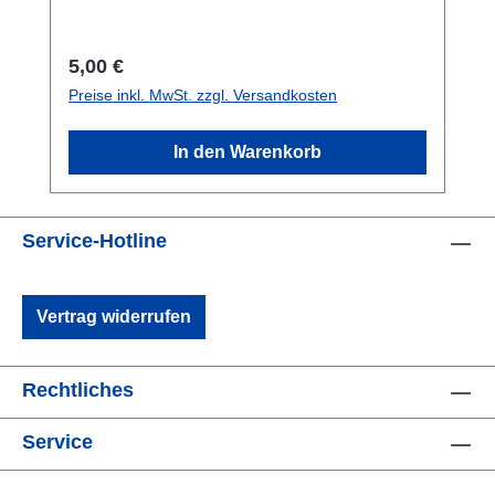
ohne) Angaben gem GPSR: Hersteller:
Gesellschaft BIC 12 Boulevard Victor Hugo
92611 Clichy Cedex Frankreich Tel: +33(0)1
Regulärer Preis:
5,00 €
45 19 52 00 Email: bic.contact@bicworld.com
Preise inkl. MwSt. zzgl. Versandkosten
Web: www.eu.bic.com/de-de
In den Warenkorb
Service-Hotline
Vertrag widerrufen
Rechtliches
Service