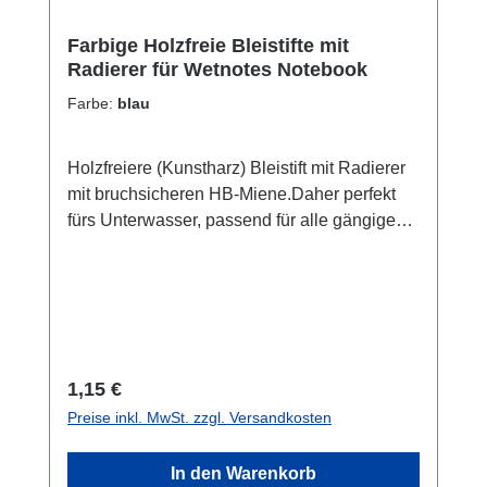
Farbige Holzfreie Bleistifte mit
Radierer für Wetnotes Notebook
Farbe:
blau
Holzfreiere (Kunstharz) Bleistift mit Radierer
mit bruchsicheren HB-Miene.Daher perfekt
fürs Unterwasser, passend für alle gängigen
Wetnotes.Farbig im Streifendesign.Dieser
Bleistift wird aus 50 % recyceltem Material
hergestellt. Lieferumfang: Bleistift 1
StückFarben: Gelb, Grün, Blau, Rot Angaben
gem GPSR: Hersteller: Gesellschaft BIC 12
Boulevard Victor Hugo 92611 Clichy Cedex
Regulärer Preis:
1,15 €
Frankreich Tel: +33(0)1 45 19 52 00 Email:
Preise inkl. MwSt. zzgl. Versandkosten
bic.contact@bicworld.com Web:
www.eu.bic.com/de-de
In den Warenkorb