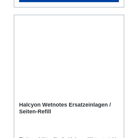
dieser selbst mit dicken Trockentauch- oder
Neoprenhandschuhen gut bedient werden
kann. In zwei Größen: (im Vergleich mit den
beliebten "Big Grip")90 mm = 90 mm Big
Grip100 mm = 95 mm Big
GripVerkaufseinheit: je Stück in schwarz
Halcyon Wetnotes Ersatzeinlagen /
Seiten-Refill