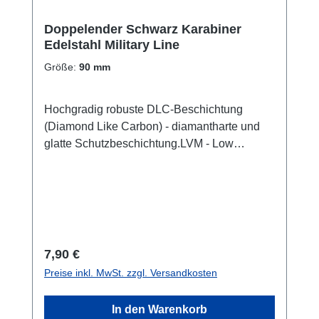
Doppelender Schwarz Karabiner
Edelstahl Military Line
Größe:
90 mm
Hochgradig robuste DLC-Beschichtung
(Diamond Like Carbon) - diamantharte und
glatte Schutzbeschichtung.LVM - Low
Visibility Marking-System für Spezialeinsätze,
zur Verringerung von Reflexionen.Tecline
Military steht für verschiedene Produkte, die
nach den Vorgaben von Spezialkräften
gefertigt wurden.Die Verfügbarkeit der Tecline
Military-Produkte variiert je nach
Regulärer Preis:
7,90 €
Produktionsüberschuss.Das besondere an
Preise inkl. MwSt. zzgl. Versandkosten
diesen Doppelender / Karabiner ist der
Schieber am Doppelender, welcher so
In den Warenkorb
geformt ist und breiter ausfällt und damit