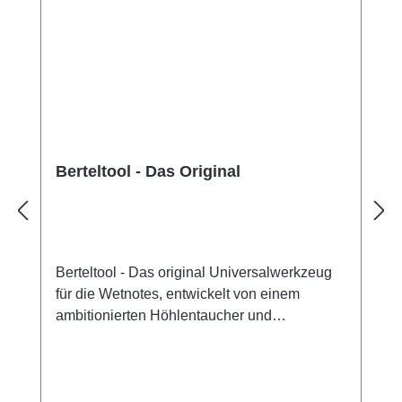
Berteltool - Das Original
Berteltool - Das original Universalwerkzeug
für die Wetnotes, entwickelt von einem
ambitionierten Höhlentaucher und
Werkzeughersteller! Das Tool wurde zwar
mehrfach kopiert, aber das Berteltool ist das
Original! Für die schnelle Reparatur direkt am
Tauchplatz. Optimal auch für die Wetnotes.