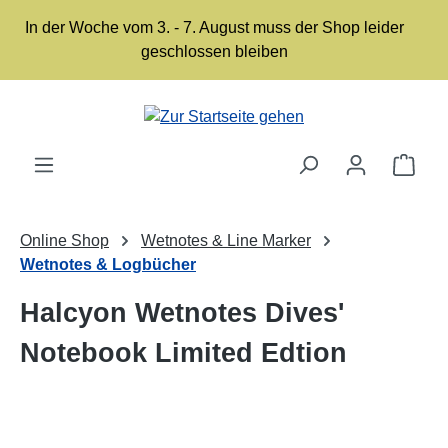
Zum Hauptinhalt springen
In der Woche vom 3. - 7. August muss der Shop leider
geschlossen bleiben
Ware
Online Shop
Wetnotes & Line Marker
Wetnotes & Logbücher
Halcyon Wetnotes Dives'
Notebook Limited Edtion
Bildergalerie überspringen