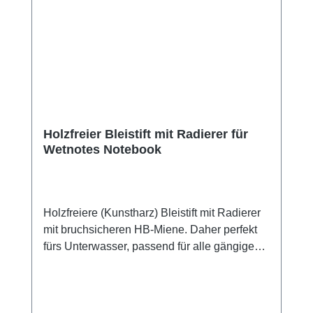
Holzfreier Bleistift mit Radierer für
Wetnotes Notebook
Holzfreiere (Kunstharz) Bleistift mit Radierer
mit bruchsicheren HB-Miene. Daher perfekt
fürs Unterwasser, passend für alle gängigen
Wetnotes. Dieser Bleistift wird aus 50 %
recyceltem Material hergestellt. Lieferumfang:
Bleistift 6 Stück (3 mit Radiergummi und 3