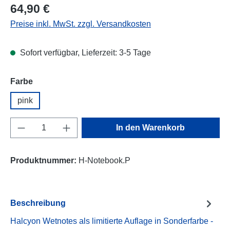
Regulärer Preis:
64,90 €
Preise inkl. MwSt. zzgl. Versandkosten
Sofort verfügbar, Lieferzeit: 3-5 Tage
auswählen
Farbe
pink
Produkt Anzahl: Gib den gewünschten Wert e
In den Warenkorb
Produktnummer:
H-Notebook.P
Beschreibung
Halcyon Wetnotes als limitierte Auflage in Sonderfarbe -