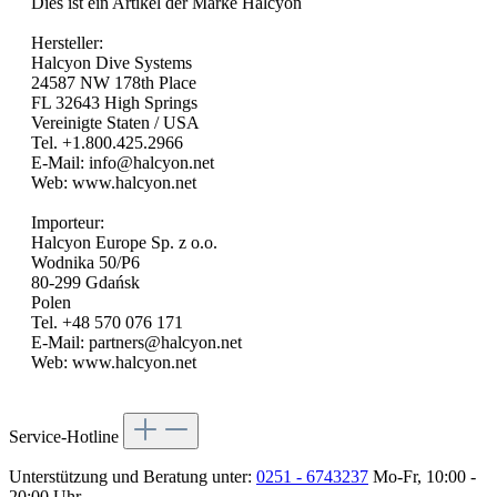
Dies ist ein Artikel der Marke Halcyon
Hersteller:
Halcyon Dive Systems
24587 NW 178th Place
FL 32643 High Springs
Vereinigte Staten / USA
Tel. +1.800.425.2966
E-Mail: info@halcyon.net
Web: www.halcyon.net
Importeur:
Halcyon Europe Sp. z o.o.
Wodnika 50/P6
80-299 Gdańsk
Polen
Tel. +48 570 076 171
E-Mail: partners@halcyon.net
Web: www.halcyon.net
Service-Hotline
Unterstützung und Beratung unter:
0251 - 6743237
Mo-Fr, 10:00 -
20:00 Uhr