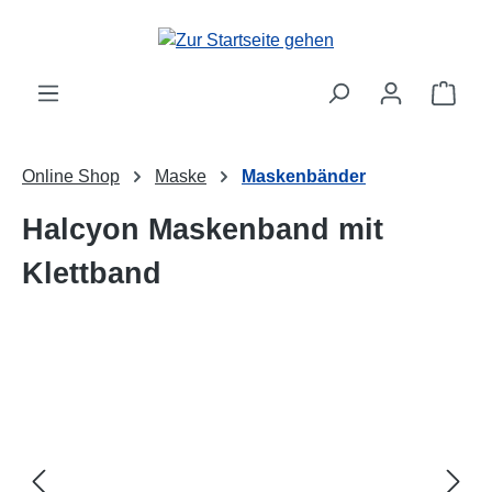
Zum Hauptinhalt springen
Ware
Online Shop
Maske
Maskenbänder
Halcyon Maskenband mit
Klettband
Bildergalerie überspringen