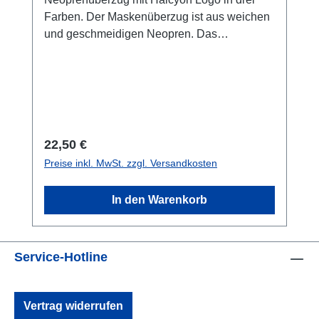
Farben. Der Maskenüberzug ist aus weichen
und geschmeidigen Neopren. Das
Maskenband wird durchgezogen und
verhindert so das Ziepen an den Haaren.
Schont die Kopfhaube.Die Kaschierung
innen ist in blauer Farbe gehalten.
Gesamtlänge: ca. 21 cmBreite: Durchführung
ca. 4 cm und an der breitesten Stelle ca. 9 cm
Regulärer Preis:
22,50 €
Preise inkl. MwSt. zzgl. Versandkosten
In den Warenkorb
Service-Hotline
Vertrag widerrufen