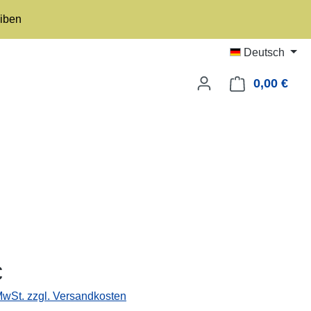
eiben
Deutsch
0,00 €
Ware
eis:
€
 MwSt. zzgl. Versandkosten