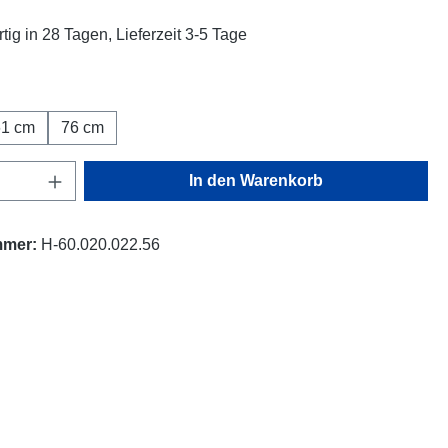
tig in 28 Tagen, Lieferzeit 3-5 Tage
ählen
61 cm
76 cm
Anzahl: Gib den gewünschten Wert ein oder
In den Warenkorb
mmer:
H-60.020.022.56