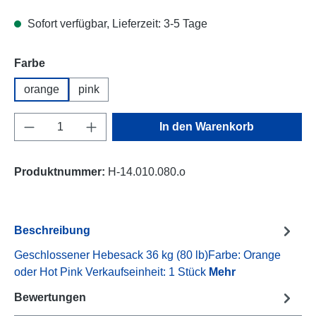
Sofort verfügbar, Lieferzeit: 3-5 Tage
auswählen
Farbe
orange
pink
Produkt Anzahl: Gib den gewünschten Wert e
In den Warenkorb
Produktnummer:
H-14.010.080.o
Beschreibung
Geschlossener Hebesack 36 kg (80 lb)Farbe: Orange
oder Hot Pink Verkaufseinheit: 1 Stück
Mehr
Bewertungen