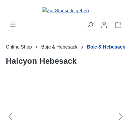
Zum Hauptinhalt springen
Ware
Online Shop
Boje & Hebesack
Boje & Hebesack
Halcyon Hebesack
Bildergalerie überspringen