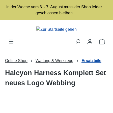
Zum Hauptinhalt springen
In der Woche vom 3. - 7. August muss der Shop leider
geschlossen bleiben
Ware
Online Shop
Wartung & Werkzeug
Ersatzteile
Halcyon Harness Komplett Set
neues Logo Webbing
Bildergalerie überspringen