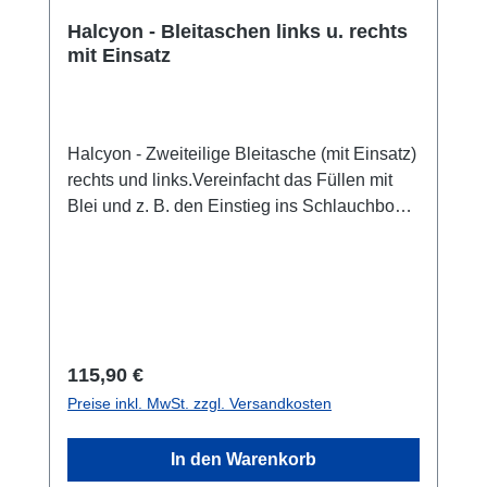
Halcyon - Bleitaschen links u. rechts
mit Einsatz
Halcyon - Zweiteilige Bleitasche (mit Einsatz)
rechts und links.Vereinfacht das Füllen mit
Blei und z. B. den Einstieg ins Schlauchboot.
Die Montage verfolgt senkrecht auf dem
Bauchgurt, wobei die Bleitasche mit dem
integrierten Gurtstopper gegen Verrutschen
gesichert werden kann. Verkaufseinheit als
Set - zwei Bleitaschen
Regulärer Preis:
115,90 €
Preise inkl. MwSt. zzgl. Versandkosten
In den Warenkorb