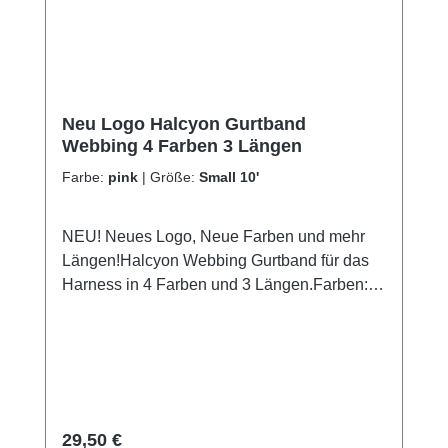
Neu Logo Halcyon Gurtband
Webbing 4 Farben 3 Längen
Farbe:
pink
|
Größe:
Small 10'
NEU! Neues Logo, Neue Farben und mehr
Längen!Halcyon Webbing Gurtband für das
Harness in 4 Farben und 3 Längen.Farben:
Weiß, Rot, Pink und BlauLängen:- Small 10' (
ca. 3,05 m länge keine Metallöse)- Standard
12' ( ca. 3,65 m länge mit Metallöse in der
Mitte)- Long 14' ( ca. 4,25 m länge mit
Metallöse in der Mitte)
Regulärer Preis:
29,50 €