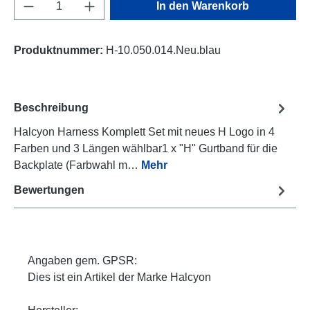
Produkt Anzahl: Gib den gewünschten Wert e
In den Warenkorb
Produktnummer:
H-10.050.014.Neu.blau
Beschreibung
Halcyon Harness Komplett Set mit neues H Logo in 4
Farben und 3 Längen wählbar1 x "H" Gurtband für die
Backplate (Farbwahl m…
Mehr
Bewertungen
Angaben gem. GPSR:
Dies ist ein Artikel der Marke Halcyon