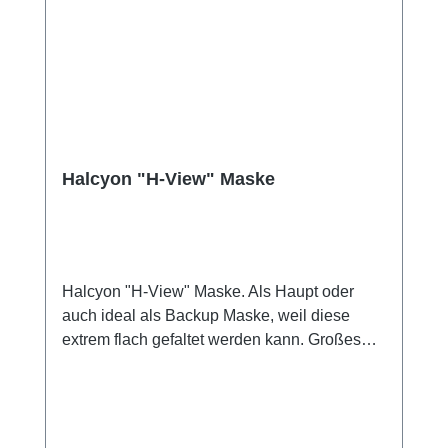
Halcyon "H-View" Maske
Halcyon "H-View" Maske. Als Haupt oder
auch ideal als Backup Maske, weil diese
extrem flach gefaltet werden kann. Großes
Sichtfeld, klarer Durchblick bei kleinem
Innenvolumen und ein sehr weiches
hautfreundliches Silikon. Rahmenlose Maske
mit sehr guter Passform für alle