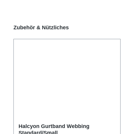
Produktgalerie überspringen
Zubehör & Nützliches
Halcyon Gurtband Webbing
Standard/Small