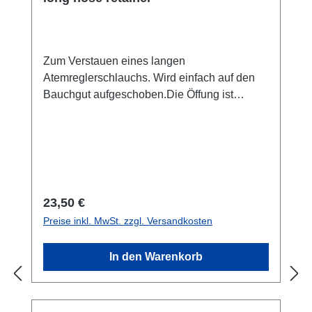
Zum Verstauen eines langen
Atemreglerschlauchs. Wird einfach auf den
Bauchgut aufgeschoben.Die Öffung ist
großzügig, so dass auch der Stick auch auf
das Halcyon Cinchsystem aufgeschoben
werden kann.Einseitiges Halcyon-Logo auf
dem Stick eingraviert. Material: Delrin
Regulärer Preis:
23,50 €
Preise inkl. MwSt. zzgl. Versandkosten
In den Warenkorb