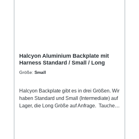
Halcyon Aluminium Backplate mit
Harness Standard / Small / Long
Größe:
Small
Halcyon Backplate gibt es in drei Größen. Wir
haben Standard und Small (Intermediate) auf
Lager, die Long Größe auf Anfrage. Taucher
mit einem Körpergröße unter 1,70 empfehlen
wir die Backplate in Small. Diese ist nicht nur
kürzer in der Länge sondern auch schmaler,
so dass die Schultergurte besser passen.