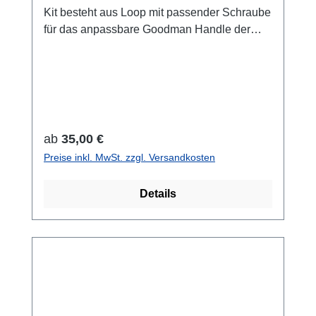
Kit besteht aus Loop mit passender Schraube
für das anpassbare Goodman Handle der
Halcyon Focus und FlareInnendurchmesser-
Standard ca 28mm- Dry Suit ca 34mm
Regulärer Preis:
ab
35,00 €
Preise inkl. MwSt. zzgl. Versandkosten
Details