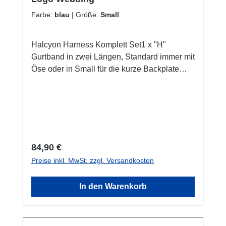
Farbe:
blau
|
Größe:
Small
Halcyon Harness Komplett Set1 x "H"
Gurtband in zwei Längen, Standard immer mit
Öse oder in Small für die kurze Backplate
(Farbwahl möglich)1 x Schrittgurt 1 x
Gurtschnalle1 x großer O-Ring für
Inflatorschlauch1 x glatter D-Ring2 x
gekröpfte D-Ringe5 x Dreistege5 x
HarnessgummisFolgende Farben zur
Auswahl:"H" in Pink auf schwarzem
Regulärer Preis:
84,90 €
Gurtband, "H" in Blau auf schwarzem
Preise inkl. MwSt. zzgl. Versandkosten
Gurtband, "H" in Grau auf schwarzem
Gurtband, "H" in Tropical (Aqua) auf
In den Warenkorb
schwarzem Gurtband,"H" in Schwarz auf
graues Gurtband