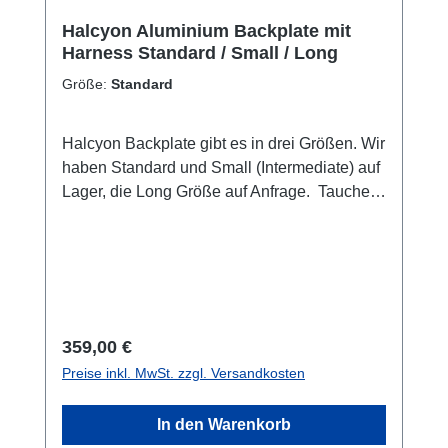
Halcyon Aluminium Backplate mit
Harness Standard / Small / Long
Größe:
Standard
Halcyon Backplate gibt es in drei Größen. Wir
haben Standard und Small (Intermediate) auf
Lager, die Long Größe auf Anfrage. Taucher
mit einem Körpergröße unter 1,70 empfehlen
wir die Backplate in Small. Diese ist nicht nur
kürzer in der Länge sondern auch schmaler,
so dass die Schultergurte besser passen.
Aber auch bei größeren Personen mit einem
kurzen Torso kann "Small" die bessere Wahl
Regulärer Preis:
359,00 €
sein. Wir helfen gern bei Fragen. Die
Preise inkl. MwSt. zzgl. Versandkosten
Backplate mit Harnes kommt vom Werk mit
der blauen Halcyon-Logo Bebänderung. Der
In den Warenkorb
Vorteil der Aluminium-Blackplate ist die