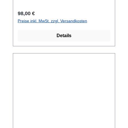
Gesichtsformen. Passende H-View
Maskenbox inklusive.Farbe schwarz
Regulärer Preis:
98,00 €
Preise inkl. MwSt. zzgl. Versandkosten
Details