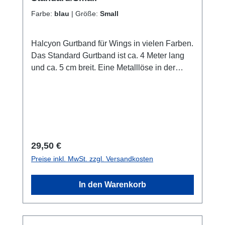
Farbe:
blau
|
Größe:
Small
Halcyon Gurtband für Wings in vielen Farben.
Das Standard Gurtband ist ca. 4 Meter lang
und ca. 5 cm breit. Eine Metalllöse in der
Mitte.Das Small Gurtband ist ca. 3,10 Meter
lang und ca. 5 cm breit . Keine Metallöse in
der Mitte. Farben beziehen sich auf die Farbe
des "H" auf dem Gurtband. 5 Farben zur
Auswahl: H in pink - schwarzes GurtbandH in
blau - schwarzes GurtbandH in grau -
Regulärer Preis:
29,50 €
schwarzes GurtbandH in tropic (Aqua) -
Preise inkl. MwSt. zzgl. Versandkosten
schwarzes GurtbandH in schwarz - graues
Gurtband
In den Warenkorb