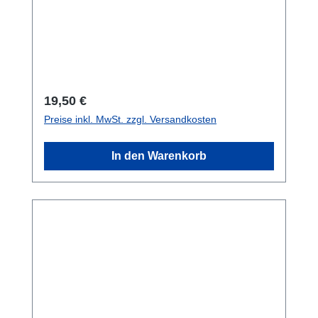
Taschen in den Bleitaschen.Verkaufseinheit:
je Stück
Regulärer Preis:
19,50 €
Preise inkl. MwSt. zzgl. Versandkosten
In den Warenkorb