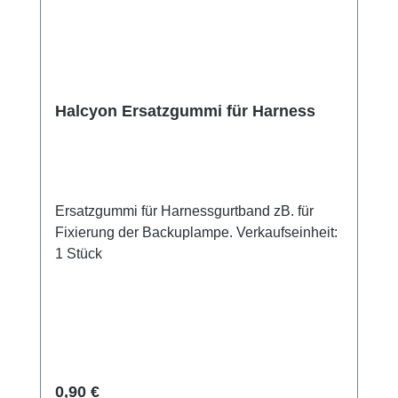
Halcyon Ersatzgummi für Harness
Ersatzgummi für Harnessgurtband zB. für
Fixierung der Backuplampe. Verkaufseinheit:
1 Stück
Regulärer Preis:
0,90 €