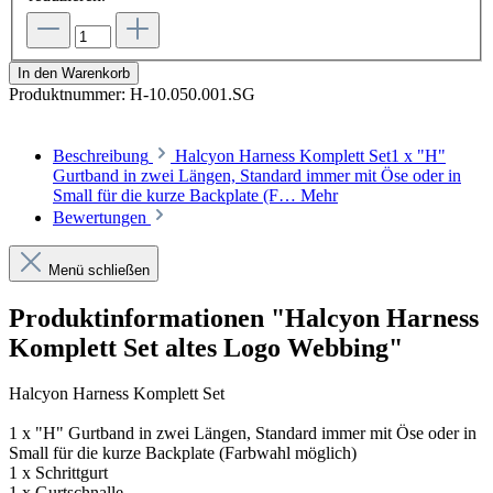
In den Warenkorb
Produktnummer:
H-10.050.001.SG
Beschreibung
Halcyon Harness Komplett Set1 x "H"
Gurtband in zwei Längen, Standard immer mit Öse oder in
Small für die kurze Backplate (F…
Mehr
Bewertungen
Menü schließen
Produktinformationen "Halcyon Harness
Komplett Set altes Logo Webbing"
Halcyon Harness Komplett Set
1 x "H" Gurtband in zwei Längen, Standard immer mit Öse oder in
Small für die kurze Backplate (Farbwahl möglich)
1 x Schrittgurt
1 x Gurtschnalle