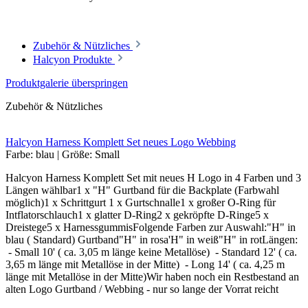
Zubehör & Nützliches
Halcyon Produkte
Produktgalerie überspringen
Zubehör & Nützliches
Halcyon Harness Komplett Set neues Logo Webbing
Farbe:
blau
|
Größe:
Small
Halcyon Harness Komplett Set mit neues H Logo in 4 Farben und 3
Längen wählbar1 x "H" Gurtband für die Backplate (Farbwahl
möglich)1 x Schrittgurt 1 x Gurtschnalle1 x großer O-Ring für
Intflatorschlauch1 x glatter D-Ring2 x gekröpfte D-Ringe5 x
Dreistege5 x HarnessgummisFolgende Farben zur Auswahl:"H" in
blau ( Standard) Gurtband"H" in rosa'H" in weiß"H" in rotLängen:
- Small 10' ( ca. 3,05 m länge keine Metallöse) - Standard 12' ( ca.
3,65 m länge mit Metallöse in der Mitte) - Long 14' ( ca. 4,25 m
länge mit Metallöse in der Mitte)Wir haben noch ein Restbestand an
alten Logo Gurtband / Webbing - nur so lange der Vorrat reicht