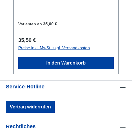
Goodman Handle in zwei Größen inklusive
SchraubenGröße:- Standard (Durchmesser
ca. 28 mm)- Drysuit (Durchmesser ca. 34
mm)Only Thumbloop with screws / Nur der
Varianten ab
35,00 €
Ring mit Schrauben
Regulärer Preis:
35,50 €
Preise inkl. MwSt. zzgl. Versandkosten
In den Warenkorb
Service-Hotline
Vertrag widerrufen
Rechtliches