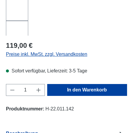
Regulärer Preis:
119,00 €
Preise inkl. MwSt. zzgl. Versandkosten
Sofort verfügbar, Lieferzeit: 3-5 Tage
Produkt Anzahl: Gib den gewünschten Wert e
In den Warenkorb
Produktnummer:
H-22.011.142