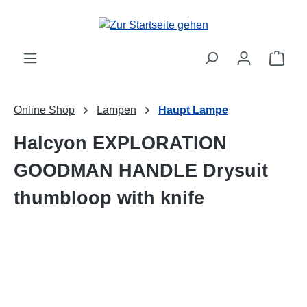
Zum Hauptinhalt springen
Ware
Online Shop
Lampen
Haupt Lampe
Halcyon EXPLORATION
GOODMAN HANDLE Drysuit
thumbloop with knife
Bildergalerie überspringen