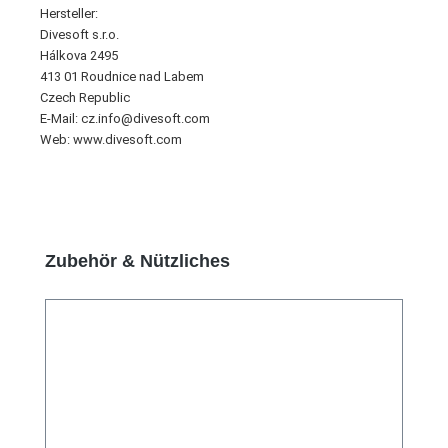
Hersteller:
Divesoft s.r.o.
Hálkova 2495
413 01 Roudnice nad Labem
Czech Republic
E-Mail: cz.info@divesoft.com
Web: www.divesoft.com
Produktgalerie überspringen
Zubehör & Nützliches