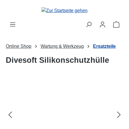
Zum Hauptinhalt springen
Ware
Online Shop
Wartung & Werkzeug
Ersatzteile
Divesoft Silikonschutzhülle
Bildergalerie überspringen