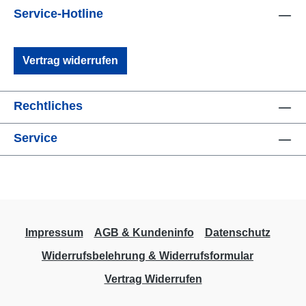
Bungee Lieferumfang #8457 Freedom+ Full
Service-Hotline
Trimix computer #3886 Freedom+ EVA
case#1481 Attachment bungee #1482
Fastening strap #3151 Silicon protective
Vertrag widerrufen
sleeve #8077 Freedom USB cable #1283
Freedom connector capWEEE-Reg.- Nr.
Rechtliches
DE79357428
Service
Impressum
AGB & Kundeninfo
Datenschutz
Widerrufsbelehrung & Widerrufsformular
Vertrag Widerrufen