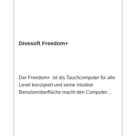
Divesoft Freedom+
Der Freedom+ ist als Tauchcomputer für alle
Level konzipiert und seine intuitive
Benutzeroberfläche macht den Computer
auch für Anfängertaucher außergewöhnlich
einfach zu bedienen. Die neue + Version des
Freedom beinhaltetVerbessertes
elektronisches DesignErweiterte
Batterielebensdauer - doppelt so lang wie der
FreedomBluetooth-Verbindung für einfachen