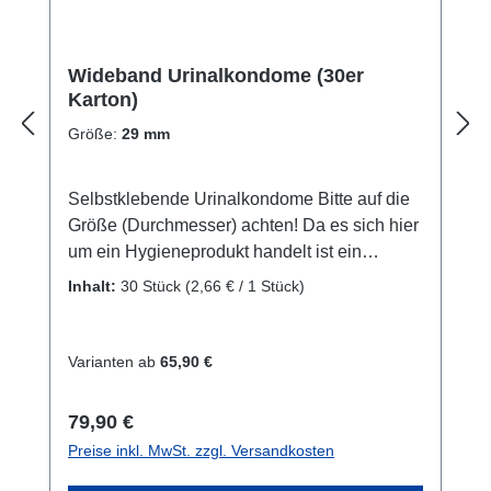
Wideband Urinalkondome (30er
Karton)
Größe:
29 mm
Selbstklebende Urinalkondome Bitte auf die
Größe (Durchmesser) achten! Da es sich hier
um ein Hygieneprodukt handelt ist ein
Widerruf / Umtausch ausgeschlossen.
Inhalt:
30 Stück
(2,66 € / 1 Stück)
Varianten ab
65,90 €
Regulärer Preis:
79,90 €
Preise inkl. MwSt. zzgl. Versandkosten