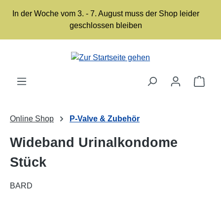
Zum Hauptinhalt springen
In der Woche vom 3. - 7. August muss der Shop leider
geschlossen bleiben
Ware
Online Shop
P-Valve & Zubehör
Wideband Urinalkondome
Stück
BARD
Bildergalerie überspringen