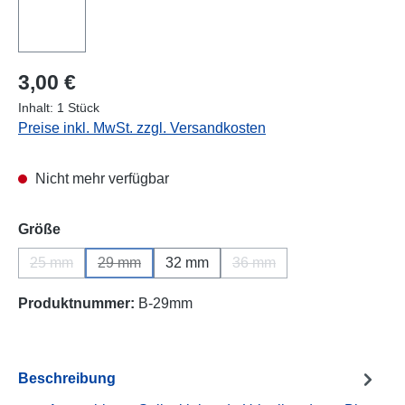
Regulärer Preis:
3,00 €
Inhalt:
1 Stück
Preise inkl. MwSt. zzgl. Versandkosten
Nicht mehr verfügbar
auswählen
Größe
25 mm
29 mm
32 mm
36 mm
(Diese Option ist zurzeit nicht verfügbar.)
(Diese Option ist zurzeit nicht verfügbar.)
(Diese Option ist zurzeit ni
Produktnummer:
B-29mm
Beschreibung