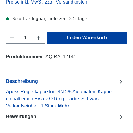
Preise inkl. MwSt. zzgl. Versandkosten
Sofort verfügbar, Lieferzeit: 3-5 Tage
Produkt Anzahl: Gib den gewünschten Wert e
In den Warenkorb
Produktnummer:
AQ-RA117141
Beschreibung
Apeks Reglerkappe für DIN 5/8 Automaten. Kappe
enthält einen Ersatz O-Ring. Farbe: Schwarz
Verkaufseinheit: 1 Stück
Mehr
Bewertungen