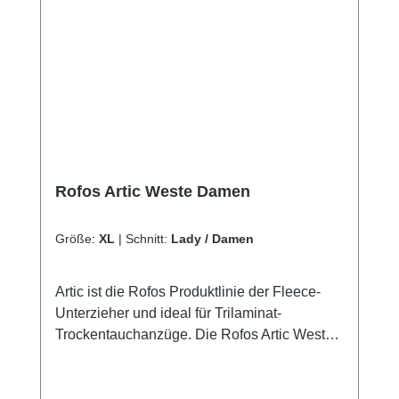
Rofos Artic Weste Damen
Größe:
XL
|
Schnitt:
Lady / Damen
Artic ist die Rofos Produktlinie der Fleece-
Unterzieher und ideal für Trilaminat-
Trockentauchanzüge. Die Rofos Artic Weste
bestehen aus 539g/m2 warm, weichen in 4
Richtungen dehnbaren Fleecematerial von
Polartec Power Stretch.Die Weste hat im