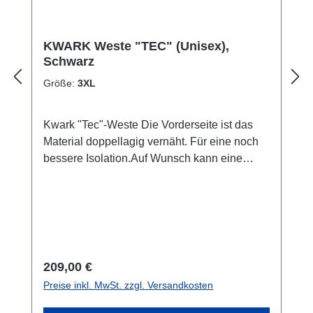
KWARK Weste "TEC" (Unisex),
Schwarz
Größe:
3XL
Kwark "Tec"-Weste Die Vorderseite ist das
Material doppellagig vernäht. Für eine noch
bessere Isolation.Auf Wunsch kann eine
andere Farbe, als Grau (Standard) für die
Naht gewählt werden. Die Lieferzeit
verlängert sich und der Artikel ist vom
Umtausch ausgeschlossen. Kontaktiert uns
bei Interesse.Ebenfalls ist eine
Maßanfertigung möglich. Hier für wäre ein
Regulärer Preis:
209,00 €
Vor-Ort Termin in unserem Shop die beste
Preise inkl. MwSt. zzgl. Versandkosten
Option, da wir genauestens das Maß
aufnehmen können. Andernfalls senden wir