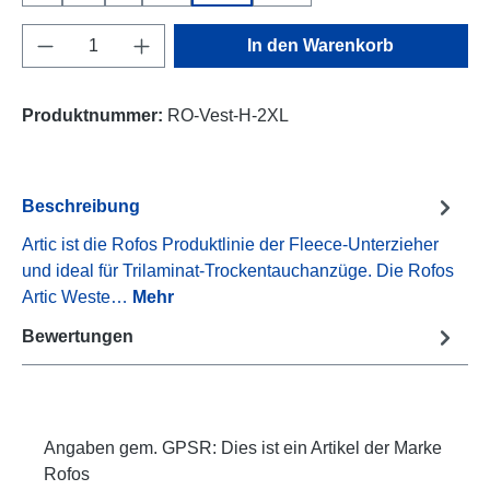
Produkt Anzahl: Gib den gewünschten Wert e
In den Warenkorb
Produktnummer:
RO-Vest-H-2XL
Beschreibung
Artic ist die Rofos Produktlinie der Fleece-Unterzieher
und ideal für Trilaminat-Trockentauchanzüge. Die Rofos
Artic Weste…
Mehr
Bewertungen
Angaben gem. GPSR: Dies ist ein Artikel der Marke
Rofos