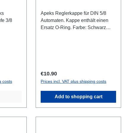
ks
Apeks Reglerkappe für DIN 5/8
ufe 3/8
Automaten. Kappe enthält einen
Ersatz O-Ring. Farbe: Schwarz
Verkaufseinheit: 1 Stück
Regular price:
€10.90
g costs
Prices incl. VAT plus shipping costs
Add to shopping cart