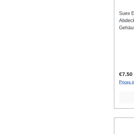
Suex E
Abdeck
Gehäus
7Seven
Gehäus
pro St
Regula
€7.50
Prices i