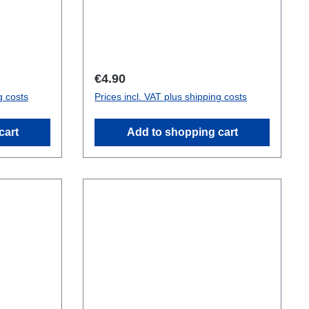
Regular price:
€4.90
g costs
Prices incl. VAT plus shipping costs
cart
Add to shopping cart