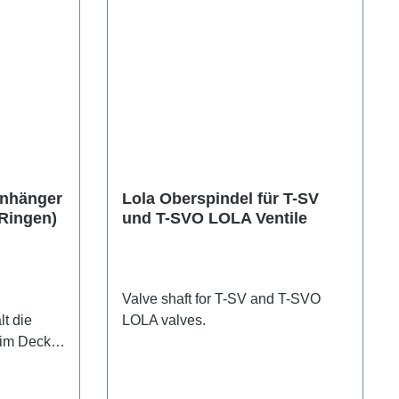
nhänger
Lola Oberspindel für T-SV
-Ringen)
und T-SVO LOLA Ventile
Valve shaft for T-SV and T-SVO
t die
LOLA valves.
 im Deckel
stigt. Der
rd oft in