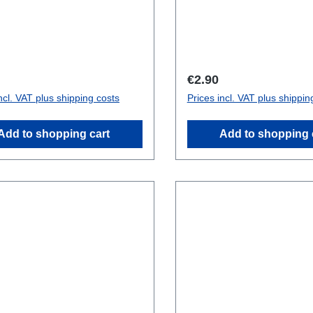
r price:
Regular price:
€2.90
ncl. VAT plus shipping costs
Prices incl. VAT plus shippin
Add to shopping cart
Add to shopping 