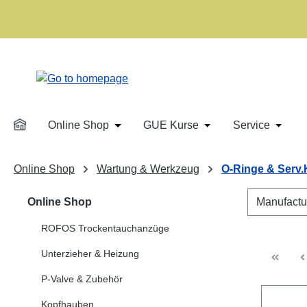
p to main content
Skip to search
Skip to main navigation
Online Shop
GUE Kurse
Service
Open or close the dropdown menu from 
Open or close the d
Open o
Online Shop
Wartung & Werkzeug
O-Ringe & Serv.
Online Shop
Manufactu
ROFOS Trockentauchanzüge
Unterzieher & Heizung
P-Valve & Zubehör
Kopfhauben