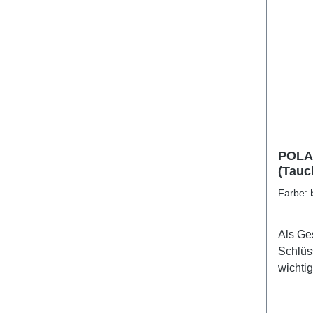
POLAR
(Tauc
Farbe:
Als Ge
Schlüs
wichti
ist ein
Ø11mm 