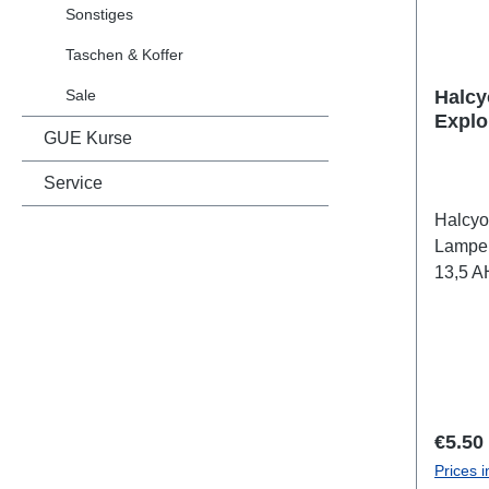
Sonstiges
Taschen & Koffer
Sale
Halcy
Explo
GUE Kurse
9 AH,
lightc
Service
Halcyo
Lampen
13,5 A
Regula
€5.50
Prices i