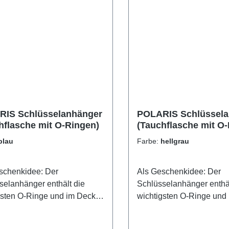
IS Schlüsselanhänger
POLARIS Schlüssela
hflasche mit O-Ringen)
(Tauchflasche mit O
blau
Farbe:
hellgrau
schenkidee: Der
Als Geschenkidee: Der
selanhänger enthält die
Schlüsselanhänger enthäl
gsten O-Ringe und im Deckel
wichtigsten O-Ringe und
 O-Ring picker befestigt. Der
ist ein O-Ring picker befe
x 2,4mm O-Ring wird oft in
Ø11mm x 2,4mm O-Ring wi