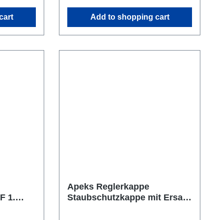
cart
Add to shopping cart
Apeks Reglerkappe
F 1.
Staubschutzkappe mit Ersatz
-Ring
O-Ring