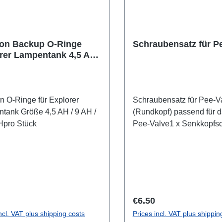
on Backup O-Ringe
Schraubensatz für P
rer Lampentank 4,5 AH,
 13,5 AH / explorer
anister o-rings
n O-Ringe für Explorer
Schraubensatz für Pee-V
tank Größe 4,5 AH / 9 AH /
(Rundkopf) passend für 
Hpro Stück
Pee-Valve1 x Senkkopfs
M3 x 16 -A45 x Rundkop
M3 x 20 - A4
r price:
Regular price:
€6.50
ncl. VAT plus shipping costs
Prices incl. VAT plus shippin