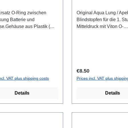
rsatz O-Ring zwischen
Original Aqua Lung / Ape
ung Batterie und
Blindstopfen für die 1. St
e.Gehäuse aus Plastik (
Mitteldruck mit Viton O-
 / VR)oder Aluminium
RingMessing verchromt
e ( XJS / XJT / XK )Preis
ück
r price:
Regular price:
€8.50
ncl. VAT plus shipping costs
Prices incl. VAT plus shippin
Details
Details