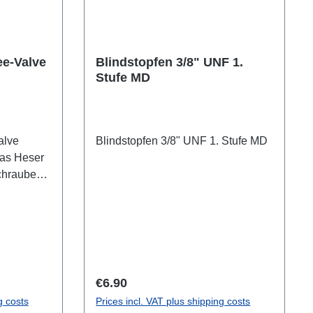
ee-Valve
Blindstopfen 3/8" UNF 1.
Stufe MD
alve
Blindstopfen 3/8" UNF 1. Stufe MD
das Heser
chraube
fschraube
Regular price:
€6.90
g costs
Prices incl. VAT plus shipping costs