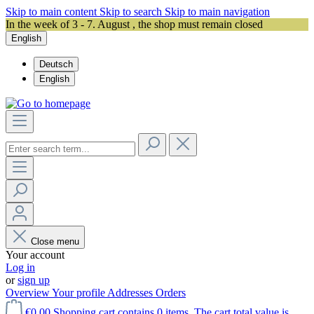
Skip to main content
Skip to search
Skip to main navigation
In the week of 3 - 7. August , the shop must remain closed
English
Deutsch
English
Close menu
Your account
Log in
or
sign up
Overview
Your profile
Addresses
Orders
€0.00
Shopping cart contains 0 items. The cart total value is