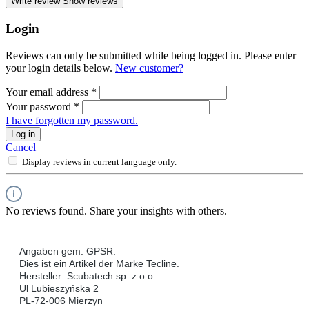
Write review
Show reviews
Login
Reviews can only be submitted while being logged in. Please enter
your login details below.
New customer?
Your email address
*
Your password
*
I have forgotten my password.
Log in
Cancel
Display reviews in current language only.
No reviews found. Share your insights with others.
Angaben gem. GPSR:
Dies ist ein Artikel der Marke Tecline.
Hersteller: Scubatech sp. z o.o.
Ul Lubieszyńska 2
PL-72-006 Mierzyn